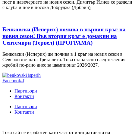
пост в навечерието на новия сезон. Димитър Илиев се раздели
с клуба и пое в посока Добруджа (Добрич),
Бенковски (Исперих) почива в първия кръг на
новия сезон! Във втория кръг е домакин на
Септември (Тервел) (ПРОГРАМА)
Бенковски (Исперих) ще почива в 1 кръг на новия сезон в
Североизточната Трета лига. Това стана ясно след тегления
жребий по-рано днес за шампионат 2026/2027.
Facebook-f
Партньори
Контакти
Партньори
Контакти
Този сайт е изработен като част от инициативата на