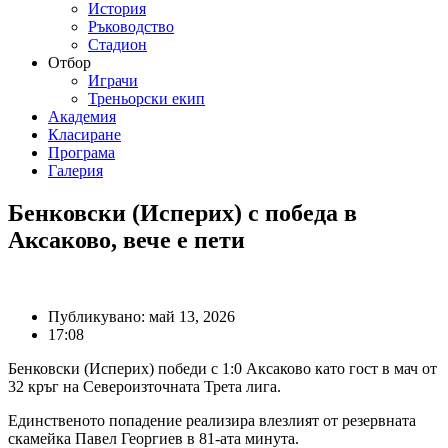
История
Ръководство
Стадион
Отбор
Играчи
Треньорски екип
Академия
Класиране
Програма
Галерия
Бенковски (Исперих) с победа в
Аксаково, вече е пети
Публикувано:
май 13, 2026
17:08
Бенковски (Исперих) победи с 1:0 Аксаково като гост в мач от
32 кръг на Североизточната Трета лига.
Единственото попадение реализира влезлият от резервната
скамейка Павел Георгиев в 81-ата минута.