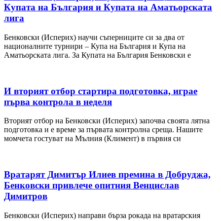
Купата на България и Купата на Аматьорската
лига
Бенковски (Исперих) научи съперниците си за два от
националните турнири – Купа на България и Купа на
Аматьорската лига. За Купата на България Бенковски е
И вторият отбор стартира подготовка, играе
първа контрола в неделя
Вторият отбор на Бенковски (Исперих) започва своята лятна
подготовка и е време за първата контролна среща. Нашите
момчета гостуват на Мълния (Климент) в първия си
Вратарят Димитър Илиев премина в Добруджа,
Бенковски привлече опитния Венцислав
Димитров
Бенковски (Исперих) направи бърза рокада на вратарския