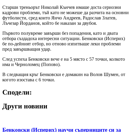
Старши треньорът Николай Кънчев имаше доста сериозни
кадрови проблеми, тъй като не можеше да разчита на основни
футболисти, сред които Янчо Андреев, Радослав Златев,
Лъчезар Йорданов, който бе наказан за двубоя.
Първото полувреме завърши без попадения, като и двата
отбора създадоха интересни ситуации. Бенковски (Исперих)
бе по-дейният отбор, но отново изпитваше леки проблеми
пред завършващия удар.
След успеха Бенковски вече е на 5 място с 57 точки, колкото
има и Черноломец (Попово).
В следващия кръг Бенковски е домакин на Волов Шумен, от
когото изостава с 6 точки.
Сподели:
Други новини
Бенковски (Исперих) научи съперниците си за